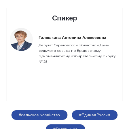
Спикер
Галяшкина Антонина Алексеевна
Депутат Саратовской областной Думы
седьмого созыва по Ершовскому
одномандатному избирательному округу
№ 25
#сельское хозяйство
#ЕдинаяРоссия
#Галяшкина