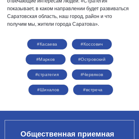
отвечающие интересам людей: «Стратегия
показывает, в каком направлении будет развиваться
Саратовская область, наш город, район и что
получим мы, жители города Саратова».
#Касаева
#Коссович
#Марков
#Островский
#стратегия
#Червяков
#Шихалов
#встреча
Общественная приемная