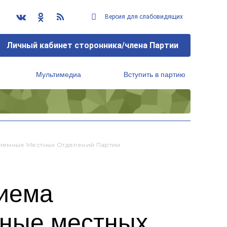
Версия для слабовидящих
Личный кабинет сторонника/члена Партии
Мультимедиа
Вступить в партию
Региональный исполнительный комитет
иемные Местных Отделений Партии
риема
ные местных