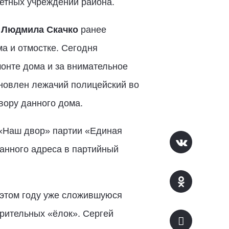
етных учреждений района.
е
Людмила Скачко
ранее
а и отмостке. Сегодня
монте дома и за внимательное
ановлен лежачий полицейский во
вору данного дома.
 «Наш двор» партии «Единая
анного адреса в партийный
 этом году уже сложившуюся
орительных «ёлок». Сергей