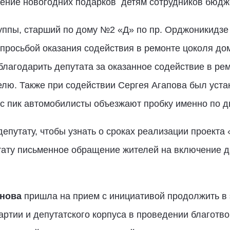
ление новогодних подарков детям сотрудников бюдж
уппы, старший по дому №2 «Д» по пр. Орджоникидз
просьбой оказания содействия в ремонте цоколя дом
лагодарить депутата за оказанное содействие в ре
елю. Также при содействии Сергея Агапова был уст
час пик автомобилисты объезжают пробку именно по д
епутату, чтобы узнать о сроках реализации проекта
утату письменное обращение жителей на включение д
нова
пришла на прием с инициативой продолжить в
ртии и депутатского корпуса в проведении благотв