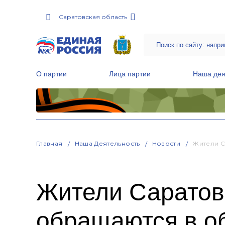
Саратовская область
О партии
Лица партии
Наша дея
Местные общественные приемные Партии
Руководитель Региональной обще
Народная программа «Единой России»
Главная
Наша Деятельность
Новости
Жители С
Жители Саратов
обращаются в о