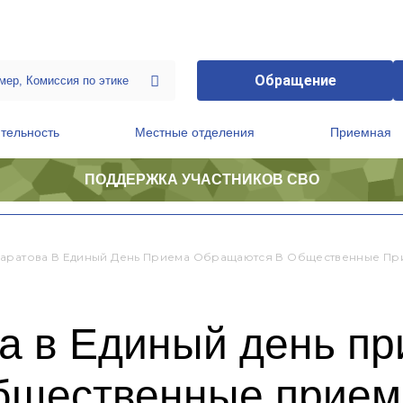
Обращение
тельность
Местные отделения
Приемная
ПОДДЕРЖКА УЧАСТНИКОВ СВО
ственной приемной Председателя Партии
Президиум регионального политического совета
аратова В Единый День Приема Обращаются В Общественные Пр
а в Единый день п
бщественные прием