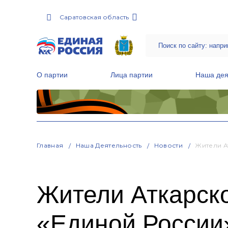
Саратовская область
О партии
Лица партии
Наша дея
Местные общественные приемные Партии
Руководитель Региональной обще
Народная программа «Единой России»
Главная
Наша Деятельность
Новости
Жители А
Жители Аткарско
«Единой России»