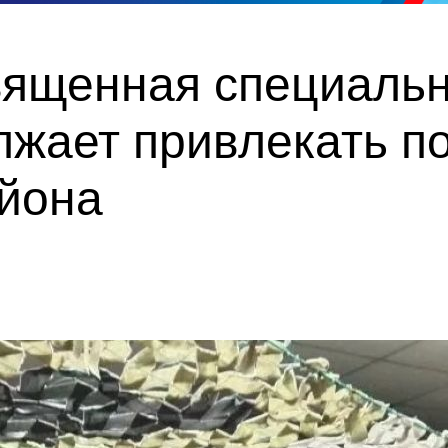
вященная специаль
лжает привлекать п
айона