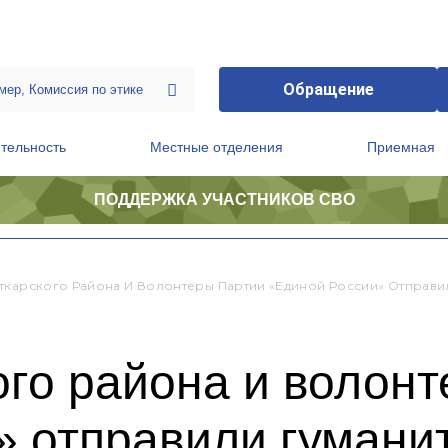
Обращение
тельность
Местные отделения
Приемная
ПОДДЕРЖКА УЧАСТНИКОВ СВО
ственной приемной Председателя Партии
Президиум регионального политического совета
ткарского Района И Волонтеры Партии «Единой России» Отправи
го района и волонт
 отправили гуманит