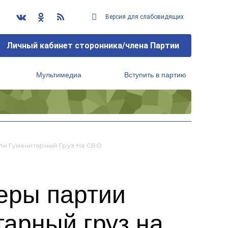
Версия для слабовидящих
Личный кабинет сторонника/члена Партии
Мультимедиа
Вступить в партию
Региональный исполнительный комитет
ли Гуманитарный Груз На СВО
еры партии
арный груз на