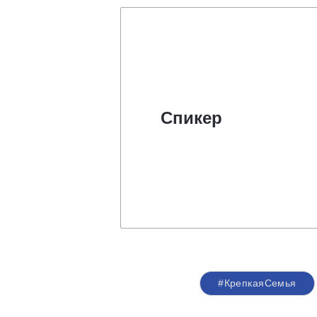
Спикер
#КрепкаяСемья