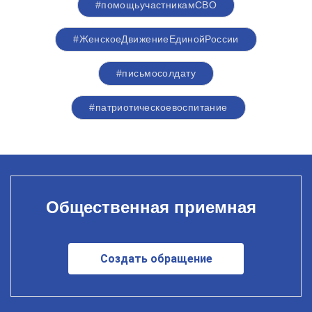
#помощьучастникамСВО
#ЖенскоеДвижениеЕдинойРоссии
#письмосолдату
#патриотическоевоспитание
Общественная приемная
Создать обращение