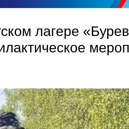
тском лагере «Буре
илактическое меро