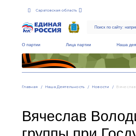
Саратовская область
О партии
Лица партии
Наша дея
Местные общественные приемные Партии
Руководитель Региональной обще
Народная программа «Единой России»
Главная
Наша Деятельность
Новости
Вячеслав
Вячеслав Волод
группы при Госд