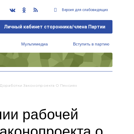
Версия для слабовидящих
Личный кабинет сторонника/члена Партии
Мультимедиа
Вступить в партию
Региональный исполнительный комитет
 Доработки Законопроекта О Пенсиях
нии рабочей
законопроекта о