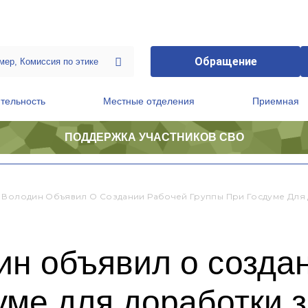
Обращение
тельность
Местные отделения
Приемная
ПОДДЕРЖКА УЧАСТНИКОВ СВО
ственной приемной Председателя Партии
Президиум регионального политического совета
 Володин Объявил О Создании Рабочей Группы При Госдуме Для
ин объявил о созда
уме для доработки 