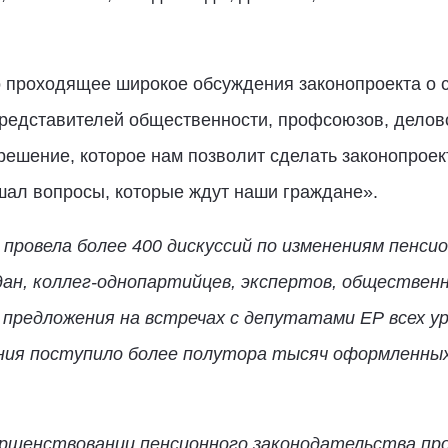
о проходящее широкое обсуждения законопроекта о
представителей общественности, профсоюзов, делов
ешение, которое нам позволит сделать законопроект
ешал вопросы, которые ждут наши граждане».
 провела более 400 дискуссий по изменениям пенси
дан, коллег-однопартийцев, экспертов, обществен
 предложения на встречах с депутатами ЕР всех у
ния поступило более полутора тысяч оформленных
ершенствовании пенсионного законодательства про