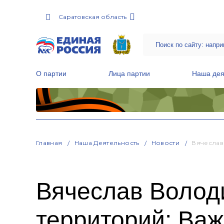
Саратовская область
О партии
Лица партии
Наша дея
Местные общественные приемные Партии
Руководитель Региональной обще
Народная программа «Единой России»
Главная
Наша Деятельность
Новости
Вячеслав
Вячеслав Володи
территорий: Важ