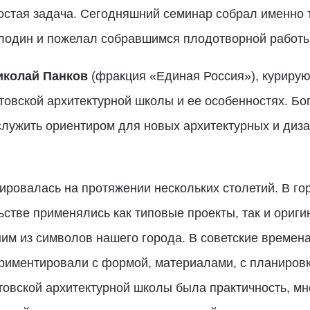
остая задача. Сегодняшний семинар собрал именно т
олодин и пожелал собравшимся плодотворной работы
иколай Панков
(фракция «Единая Россия»), куриру
овской архитектурной школы и ее особенностях. Бо
лужить ориентиром для новых архитектурных и диза
ровалась на протяжении нескольких столетий. В го
ьстве применялись как типовые проекты, так и ориг
ним из символов нашего города. В советские времен
риментировали с формой, материалами, с планировк
овской архитектурной школы была практичность, мн