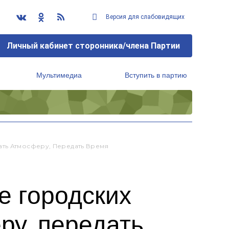
Версия для слабовидящих
Личный кабинет сторонника/члена Партии
Мультимедиа
Вступить в партию
Региональный исполнительный комитет
ать Атмосферу, Передать Время
е городских
ру, передать