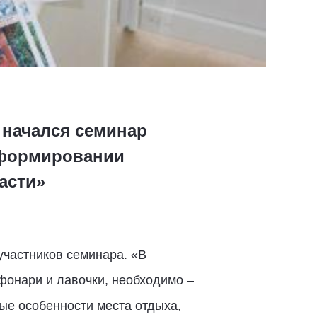
 начался семинар
 формировании
асти»
участников семинара. «В
фонари и лавочки, необходимо –
ные особенности места отдыха,