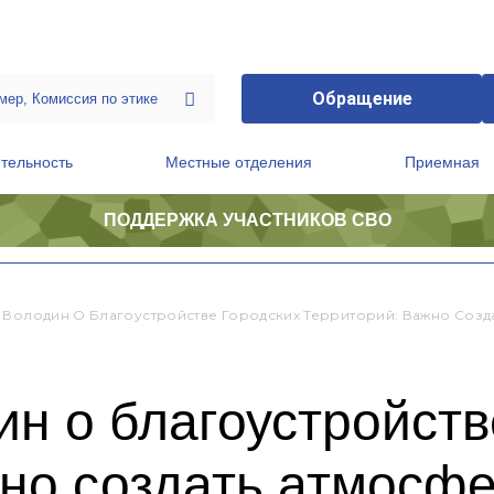
Обращение
тельность
Местные отделения
Приемная
ПОДДЕРЖКА УЧАСТНИКОВ СВО
ственной приемной Председателя Партии
Президиум регионального политического совета
 Володин О Благоустройстве Городских Территорий: Важно Созд
н о благоустройств
но создать атмосфе