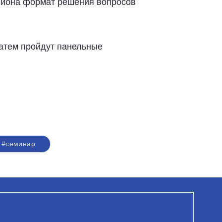
гиона формат решения вопросов
затем пройдут панельные
#семинар