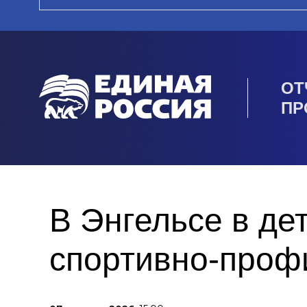
ОТ
ПР
В Энгельсе в де
спортивно-проф