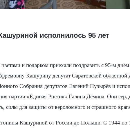
Кашуриной исполнилось 95 лет
 цветами и подарком приехали поздравить с 95-м днём
фремовну Кашурину депутат Саратовской областной 
йонного Собрания депутатов Евгений Пузырёв и испо
ния партии «Единая Россия» Галина Дёмина. Они серд
ть, силы для защиты от вероломного и страшного врага
тонины Кашуриной от России до Польши. С 1944 по 1