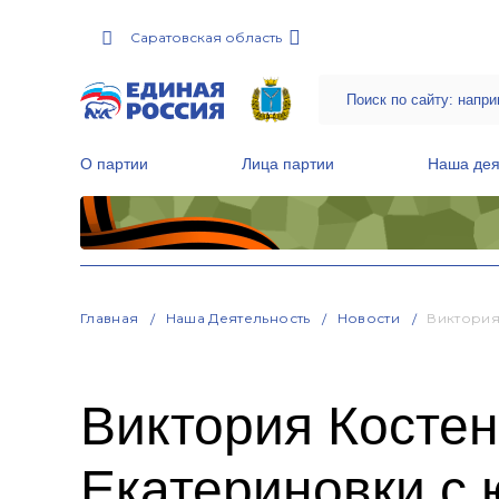
Саратовская область
О партии
Лица партии
Наша дея
Местные общественные приемные Партии
Руководитель Региональной обще
Народная программа «Единой России»
Главная
Наша Деятельность
Новости
Виктория
Виктория Костен
Екатериновки с