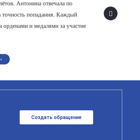
лётов. Антонина отвечала по
ла точность попадания. Каждый
 орденами и медалями за участие
н
Создать обращение