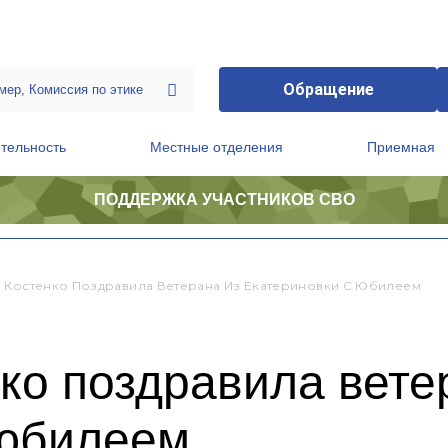
Обращение
тельность
Местные отделения
Приемная
ПОДДЕРЖКА УЧАСТНИКОВ СВО
ственной приемной Председателя Партии
Президиум регионального политического совета
 Костенко Поздравила Ветерана Из Екатериновки С Юбилеем
ко поздравила вете
 юбилеем