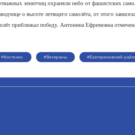
отважных зенитчиц охраняли небо от фашистских само
водчице о высоте летящего самолёта, от этого зависе
олёт приближал победу. Антонина Ефремовна отмечена
#Костенко
#Ветераны
#Екатериновский райо