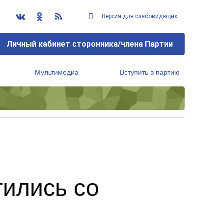
Версия для слабовидящих
Личный кабинет сторонника/члена Партии
Мультимедиа
Вступить в партию
Региональный исполнительный комитет
тились со