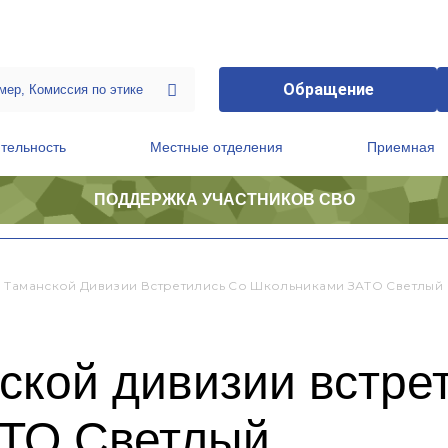
Обращение
тельность
Местные отделения
Приемная
ПОДДЕРЖКА УЧАСТНИКОВ СВО
ственной приемной Председателя Партии
Президиум регионального политического совета
 Таманской Дивизии Встретились Со Школьниками ЗАТО Светлый
кой дивизии встре
АТО Светлый