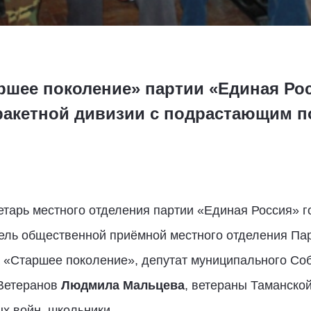
аршее поколение» партии «Единая Ро
ракетной дивизии с подрастающим п
етарь местного отделения партии «Единая Россия» 
ель общественной приёмной местного отделения Па
а «Старшее поколение», депутат муниципального Соб
 Ветеранов
Людмила Мальцева
, ветераны Таманско
ых войн, школьники.