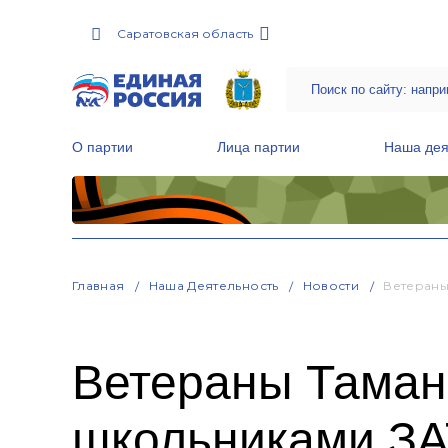
Саратовская область
О партии
Лица партии
Наша дея
Местные общественные приемные Партии
Руководитель Региональной обще
Народная программа «Единой России»
Главная
Наша Деятельность
Новости
Ветераны
Ветераны Таманс
школьниками З