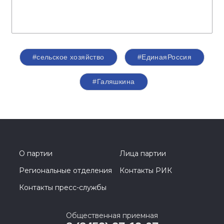
#сельское хозяйство
#ЕдинаяРоссия
#Галяшкина
О партии
Лица партии
Региональные отделения
Контакты РИК
Контакты пресс-службы
Общественная приемная