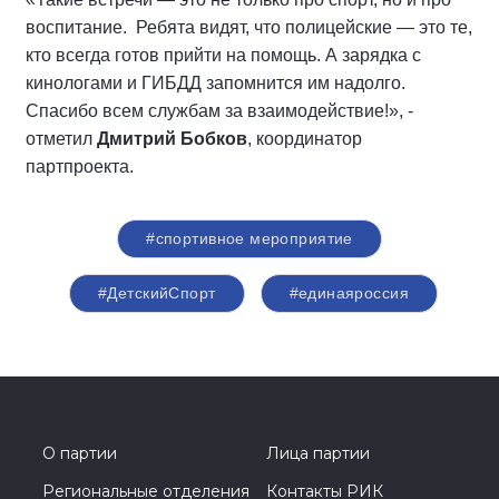
воспитание. Ребята видят, что полицейские — это те,
кто всегда готов прийти на помощь. А зарядка с
кинологами и ГИБДД запомнится им надолго.
Спасибо всем службам за взаимодействие!», -
отметил
Дмитрий Бобков
, координатор
партпроекта.
#спортивное мероприятие
#ДетскийСпорт
#единаяроссия
О партии
Лица партии
Региональные отделения
Контакты РИК