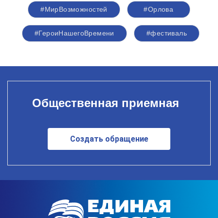
#МирВозможностей
#Орлова
#ГероиНашегоВремени
#фестиваль
Общественная приемная
Создать обращение