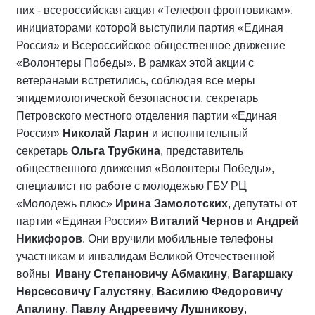
них - всероссийская акция «Телефон фронтовикам»,
инициаторами которой выступили партия «Единая
Россия» и Всероссийское общественное движение
«Волонтеры Победы». В рамках этой акции с
ветеранами встретились, соблюдая все меры
эпидемиологической безопасности, секретарь
Петровского местного отделения партии «Единая
Россия»
Николай Ларин
и исполнительный
секретарь
Ольга Трубкина
, представитель
общественного движения «Волонтеры Победы»,
специалист по работе с молодежью ГБУ РЦ
«Молодежь плюс»
Ирина Замолотских
, депутаты от
партии «Единая Россия»
Виталий Чернов
и
Андрей
Никифоров
. Они вручили мобильные телефоны
участникам и инвалидам Великой Отечественной
войны
Ивану Степановичу Абмакину
,
Вагаршаку
Нерсесовичу Галустяну
,
Василию Федоровичу
Апалину
,
Павлу Андреевичу Лушникову
,