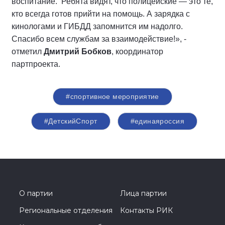
воспитание. Ребята видят, что полицейские — это те,
кто всегда готов прийти на помощь. А зарядка с
кинологами и ГИБДД запомнится им надолго.
Спасибо всем службам за взаимодействие!», -
отметил
Дмитрий Бобков
, координатор
партпроекта.
#спортивное мероприятие
#ДетскийСпорт
#единаяроссия
О партии
Лица партии
Региональные отделения
Контакты РИК