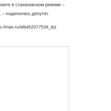
таете в стахановском режиме –
, – поделилась депутат.
://max.ru/id6452077539_biz