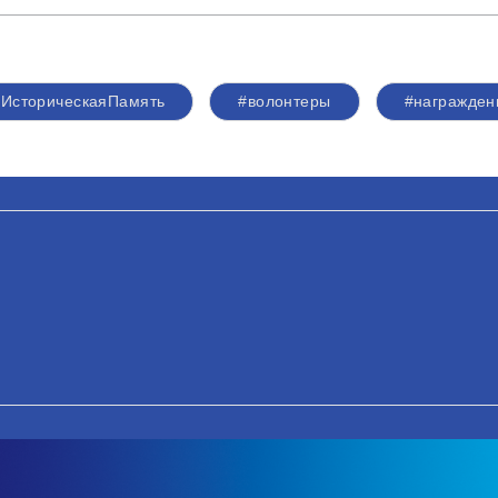
#ИсторическаяПамять
#волонтеры
#награжден