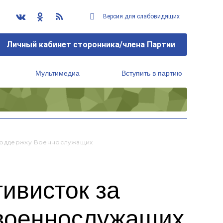
Версия для слабовидящих
Личный кабинет сторонника/члена Партии
Мультимедиа
Вступить в партию
Региональный исполнительный комитет
 Поддержку Военнослужащих
ивисток за
 военнослужащих