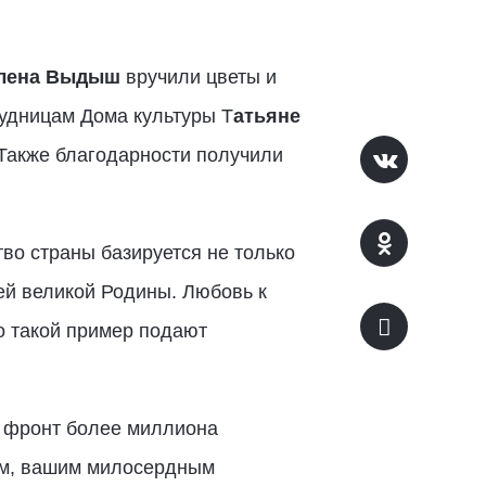
лена Выдыш
вручили цветы и
рудницам Дома культуры Т
атьяне
 Также благодарности получили
во страны базируется не только
ей великой Родины. Любовь к
о такой пример подают
 фронт более миллиона
кам, вашим милосердным