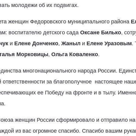
вать молодежи об их подвигах.
ета женщин Федоровского муниципального района
Е
ам: воспитателю детского сада
Оксане Билько
, сот
чук
и
Елене Донченко
,
Жаныл
и
Елене Уразовым
.
талья Морковицы
,
Ольга Коваленко
.
единства многонационального народа России. Единст
й ответственности за благополучное настоящее наш
еспечивающих ее Победу на фронте и в тылу. Именн
на.
Союза женщин России сформировало и отправило на
 каждой из вас огромное спасибо. Спасибо вашим ру