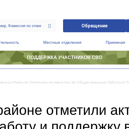
Обращение
тельность
Местные отделения
Приемная
ПОДДЕРЖКА УЧАСТНИКОВ СВО
ственной приемной Председателя Партии
Президиум регионального политического совета
вском Районе Отметили Активисток За Общественную Работу И
айоне отметили акт
аботу и поддержку