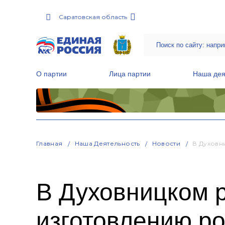
Саратовская область
О партии
Лица партии
Наша дея
Местные общественные приемные Партии
Руководитель Региональной обще
Народная программа «Единой России»
Главная
Наша Деятельность
Новости
В Духовн
В Духовницком р
изготовлению ро