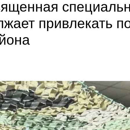
вященная специаль
лжает привлекать п
айона