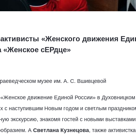
активисты «Женского движения Един
а «Женское сЕРдце»
краеведческом музее им. А. С. Вшивцевой
а «Женское движение Единой России» в Духовницко
х с наступившим Новым годом и светлым празднико
ную экскурсию, знакомя гостей с новыми выставками
ообразием. А
Светлана Кузнецова
, также активист