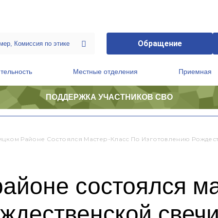
Обращение
тельность
Местные отделения
Приемная
ПОДДЕРЖКА УЧАСТНИКОВ СВО
ственной приемной Председателя Партии
Президиум регионального политического совета
ицком Районе Состоялся Мастер-Класс По Изготовлению Рождес
айоне состоялся ма
ждественской свеч