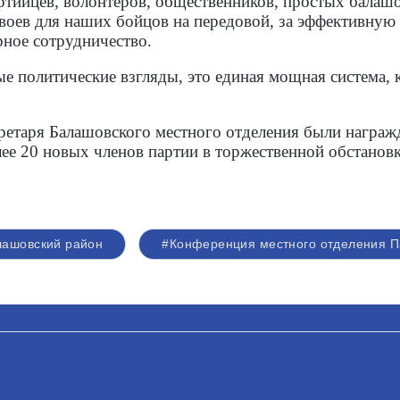
тийцев, волонтеров, общественников, простых балашов
ев для наших бойцов на передовой, за эффективную р
ное сотрудничество.
ые политические взгляды, это единая мощная система, 
ретаря Балашовского местного отделения были награж
е 20 новых членов партии в торжественной обстановк
лашовский район
#Конференция местного отделения П