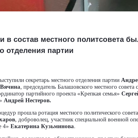
 в состав местного политсовета бы
о отделения партии
 выступили секретарь местного отделения партии
Андре
 Вячина
, председатель Балашовского местного совета
ординатор партийного проекта «Крепкая семья»
Серге
а»
Андрей Нестеров.
цедур прошла ротация местного политического совета
харов
, доброволец, участник специальной военной о
е 4»
Екатерина Кузьминова
.