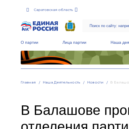
Саратовская область
О партии
Лица партии
Наша дея
Местные общественные приемные Партии
Руководитель Региональной обще
Народная программа «Единой России»
Главная
Наша Деятельность
Новости
В Балашо
В Балашове про
отделения парт