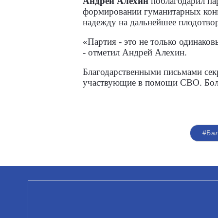
Андрей Алехин
поблагодарил пар
формировании гуманитарных конво
надежду на дальнейшее плодотвор
«Партия - это не только одинаков
- отметил Андрей Алехин.
Благодарственными письмами сек
участвующие в помощи СВО. Боле
#Ба