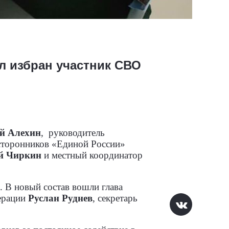
л избран участник СВО
й Алехин
,
руководитель
 сторонников
«Единой России»
й Чиркин
и местный координатор
. В новый состав вошли глава
перации
Руслан Руднев
, секретарь