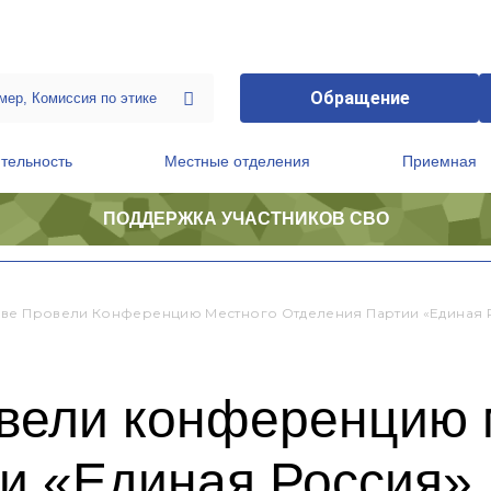
Обращение
тельность
Местные отделения
Приемная
ПОДДЕРЖКА УЧАСТНИКОВ СВО
ственной приемной Председателя Партии
Президиум регионального политического совета
ве Провели Конференцию Местного Отделения Партии «Единая 
вели конференцию 
ии «Единая Россия»