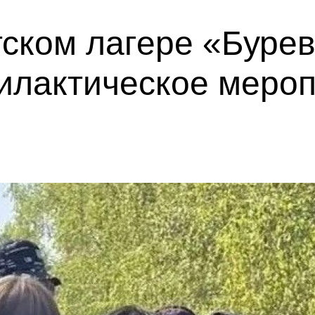
тском лагере «Буре
илактическое меро