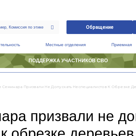
Обращение
тельность
Местные отделения
Приемная
ПОДДЕРЖКА УЧАСТНИКОВ СВО
ственной приемной Председателя Партии
Президиум регионального политического совета
и Семинара Призвали Не Допускать Неспециалистов К Обрезке Д
ара призвали не до
к обрезке деревьев