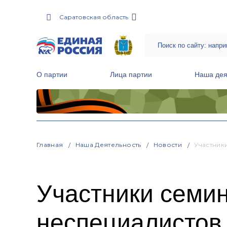
Саратовская область
О партии
Лица партии
Наша дея
Местные общественные приемные Партии
Руководитель Региональной обще
Народная программа «Единой России»
Главная
Наша Деятельность
Новости
Участник
Участники семин
неспециалистов 