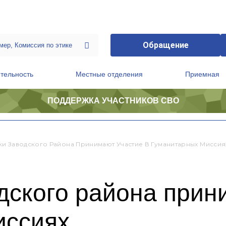
Обращение
тельность
Местные отделения
Приемная
ПОДДЕРЖКА УЧАСТНИКОВ СВО
ственной приемной Председателя Партии
Президиум регионального политического совета
и Заводского Района Принимают Участие В Гуманитарных Миссия
дского района прин
иссиях