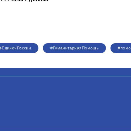
еЕдинойРоссии
#ГуманитарнаяПомощь
#помо