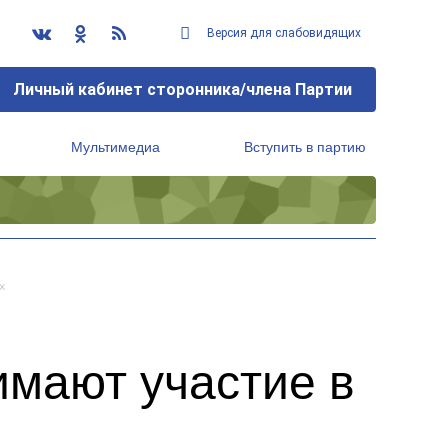
Версия для слабовидящих
Личный кабинет сторонника/члена Партии
Мультимедиа
Вступить в партию
Региональный исполнительный комитет
х
имают участие в