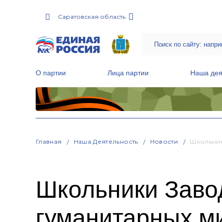
Саратовская область
О партии
Лица партии
Наша дея
Местные общественные приемные Партии
Руководитель Региональной обще
Народная программа «Единой России»
Главная
Наша Деятельность
Новости
Школьник
Школьники Заво
гуманитарных м