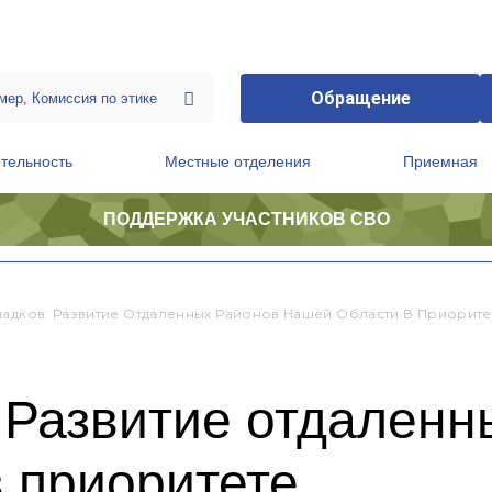
Обращение
тельность
Местные отделения
Приемная
ПОДДЕРЖКА УЧАСТНИКОВ СВО
ственной приемной Председателя Партии
Президиум регионального политического совета
ладков: Развитие Отдаленных Районов Нашей Области В Приорите
 Развитие отдаленн
 приоритете