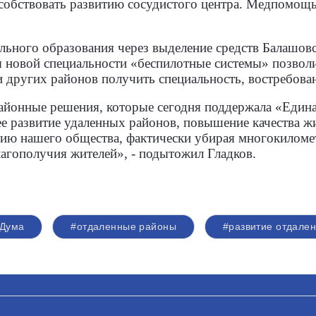
собствовать развитию сосудистого центра. Медпомощь
льного образования через выделение средств Балашов
 новой специальности «беспилотные системы» позволи
 других районов получить специальность, востребова
йонные решения, которые сегодня поддержала «Единая
е развитие удаленных районов, повышение качества ж
ию нашего общества, фактически убирая многокиломе
агополучия жителей», - подытожил Гладков.
 Дума
#отдаленные районы
#развитие отдале