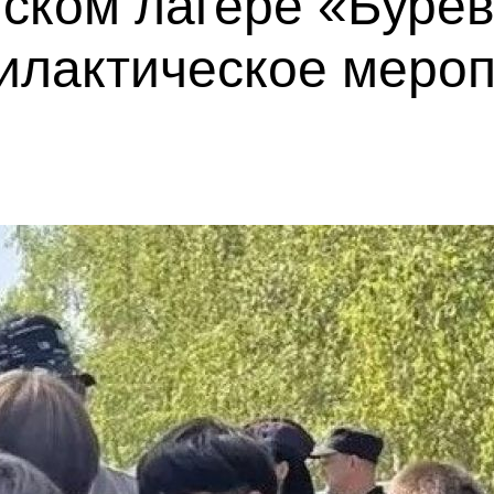
тском лагере «Буре
илактическое меро