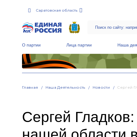
Саратовская область
О партии
Лица партии
Наша дея
Местные общественные приемные Партии
Руководитель Региональной обще
Народная программа «Единой России»
Главная
Наша Деятельность
Новости
Сергей Г
Сергей Гладков:
нашей области в