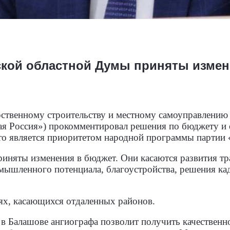
ской областной Думы приняты измен
рственному строительству и местному самоуправлени
ая Россия») прокомментировал решения по бюджету и 
то является приоритетом народной программы партии 
риняты изменения в бюджет. Они касаются развития т
омышленного потенциала, благоустройства, решения ка
ях, касающихся отдаленных районов.
 в Балашове ангиографа позволит получить качественн