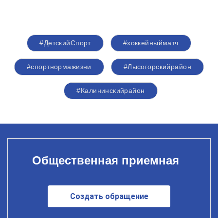
#ДетскийСпорт
#хоккейныйматч
#спортнормажизни
#Лысогорскийрайон
#Калининскийрайон
Общественная приемная
Создать обращение