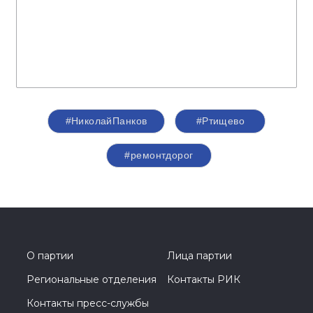
#НиколайПанков
#Ртищево
#ремонтдорог
О партии
Лица партии
Региональные отделения
Контакты РИК
Контакты пресс-службы