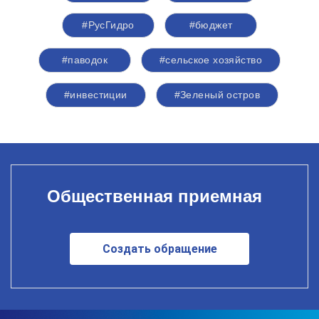
#РусГидро
#бюджет
#паводок
#сельское хозяйство
#инвестиции
#Зеленый остров
Общественная приемная
Создать обращение