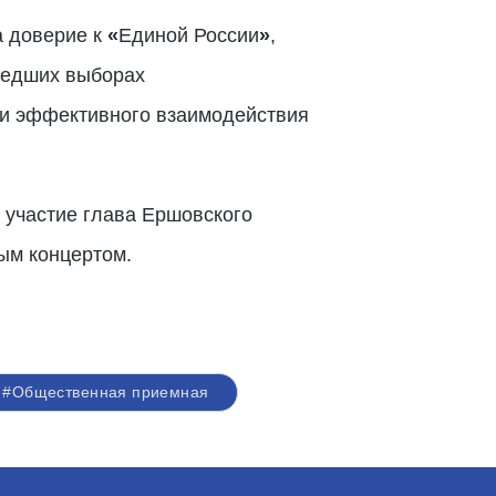
а доверие к
«
Единой России
»
,
шедших выборах
 и эффективного взаимодействия
 участие глава Ершовского
ым концертом.
#Общественная приемная