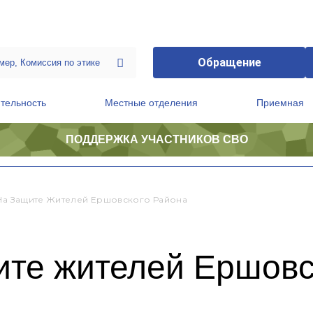
Обращение
тельность
Местные отделения
Приемная
ПОДДЕРЖКА УЧАСТНИКОВ СВО
ственной приемной Председателя Партии
Президиум регионального политического совета
 На Защите Жителей Ершовского Района
ите жителей Ершовс