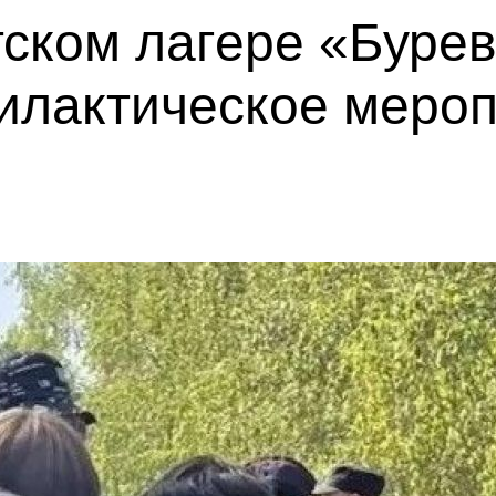
тском лагере «Буре
илактическое меро