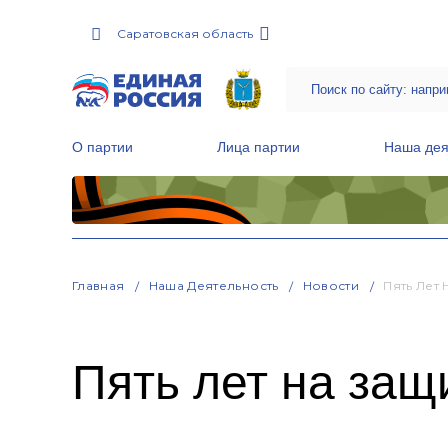
Саратовская область
О партии
Лица партии
Наша дея
Местные общественные приемные Партии
Руководитель Региональной обще
Народная программа «Единой России»
Главная
Наша Деятельность
Новости
Пять Лет
Пять лет на защ