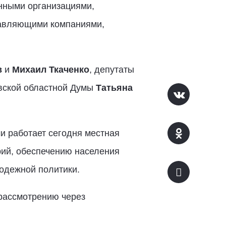
енными организациями,
равляющими компаниями,
в
и
Михаил Ткаченко
, депутаты
вской областной Думы
Татьяна
ми работает сегодня местная
рий, обеспечению населения
лодежной политики.
 рассмотрению через