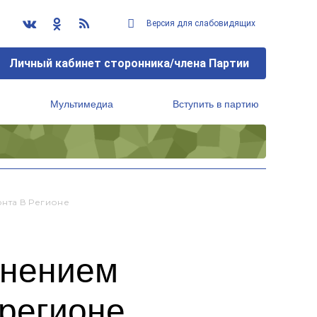
Версия для слабовидящих
Личный кабинет сторонника/члена Партии
Мультимедиа
Вступить в партию
Региональный исполнительный комитет
нта В Регионе
лнением
 регионе