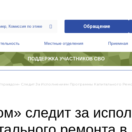
Обращение
тельность
Местные отделения
Приемная
ПОДДЕРЖКА УЧАСТНИКОВ СВО
ственной приемной Председателя Партии
Президиум регионального политического совета
Управдом» Следит За Исполнением Программы Капитального Ремо
ом» следит за испо
ального ремонта в