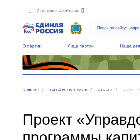
Саратовская область
О партии
Лица партии
Наша дея
Местные общественные приемные Партии
Руководитель Региональной обще
Народная программа «Единой России»
Главная
Наша Деятельность
Новости
Проект «
Проект «Управд
программы капит