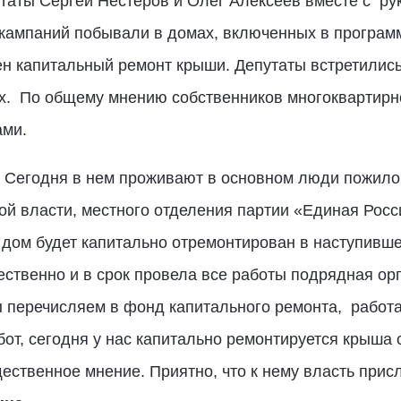
таты Сергей Нестеров и Олег Алексеев вместе с ру
ампаний побывали в домах, включенных в программ
н капитальный ремонт крыши. Депутаты встретились
х. По общему мнению собственников многоквартирн
ми.
 Сегодня в нем проживают в основном люди пожилог
й власти, местного отделения партии «Единая Росси
дом будет капитально отремонтирован в наступившем
ственно и в срок провела все работы подрядная ор
мы перечисляем в фонд капитального ремонта, работ
от, сегодня у нас капитально ремонтируется крыша с
ственное мнение. Приятно, что к нему власть прис