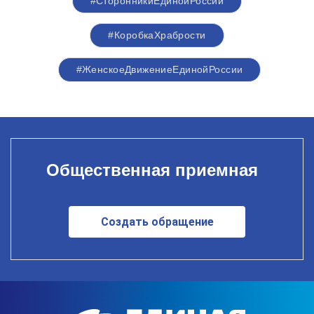
#СторонникиЕдинойРоссии
#КоробкаХрабрости
#ЖенскоеДвижениеЕдинойРоссии
Общественная приемная
Создать обращение