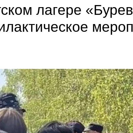
тском лагере «Буре
илактическое меро