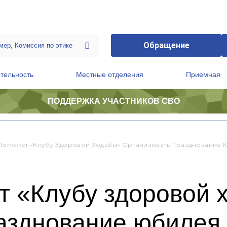
Обращение
тельность
Местные отделения
Приемная
ПОДДЕРЖКА УЧАСТНИКОВ СВО
ственной приемной Председателя Партии
Президиум регионального политического совета
Поможет «Клубу Здоровой Ходьбы» Организовать Празднование
т «Клубу здоровой 
разднование юбилея