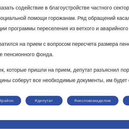
азать содействие в благоустройстве частного сект
 социальной помощи горожанам. Ряд обращений каса
ии программы переселения из ветхого и аварийного 
атился на прием с вопросом пересчета размера пен
е пенсионного фонда.
к, которые пришли на прием, депутат разъяснил по
нщины соберут все необходимые документы, им буде
йрайон
#депутат
#несловомаделом