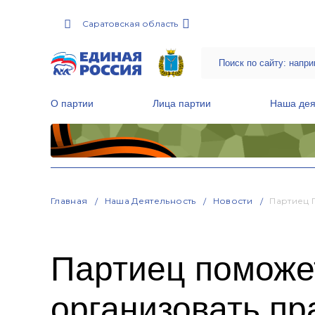
Саратовская область
О партии
Лица партии
Наша дея
Местные общественные приемные Партии
Руководитель Региональной обще
Народная программа «Единой России»
Главная
Наша Деятельность
Новости
Партиец 
Партиец поможе
организовать п