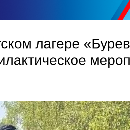
тском лагере «Буре
илактическое меро