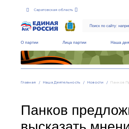
Саратовская область
О партии
Лица партии
Наша дея
Местные общественные приемные Партии
Руководитель Региональной обще
Народная программа «Единой России»
Главная
Наша Деятельность
Новости
Панков П
Панков предлож
высказать мнени