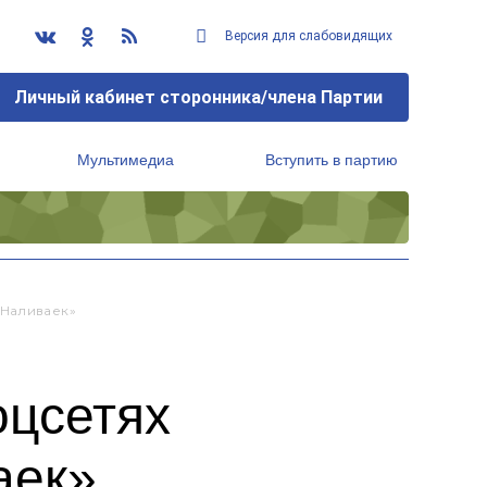
Версия для слабовидящих
Личный кабинет сторонника/члена Партии
Мультимедиа
Вступить в партию
Региональный исполнительный комитет
«наливаек»
оцсетях
аек»