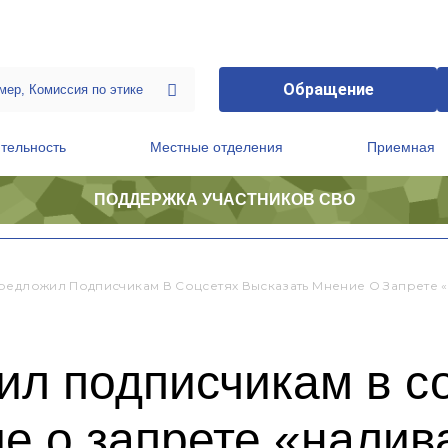
Обращение
тельность
Местные отделения
Приемная
ПОДДЕРЖКА УЧАСТНИКОВ СВО
ственной приемной Председателя Партии
Президиум регионального политического совета
редложил Подписчикам В Соцсетях Высказать Мнение О Запрете 
ил подписчикам в с
е о запрете «налив