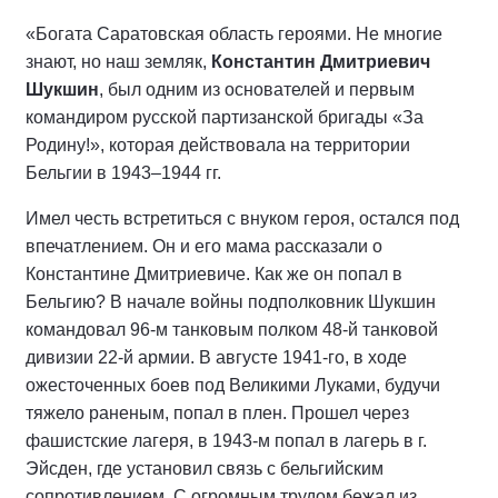
«Богата Саратовская область героями. Не многие
знают, но наш земляк,
Константин Дмитриевич
Шукшин
, был одним из основателей и первым
командиром русской партизанской бригады «За
Родину!», которая действовала на территории
Бельгии в 1943–1944 гг.
Имел честь встретиться с внуком героя, остался под
впечатлением. Он и его мама рассказали о
Константине Дмитриевиче. Как же он попал в
Бельгию? В начале войны подполковник Шукшин
командовал 96-м танковым полком 48-й танковой
дивизии 22-й армии. В августе 1941-го, в ходе
ожесточенных боев под Великими Луками, будучи
тяжело раненым, попал в плен. Прошел через
фашистские лагеря, в 1943-м попал в лагерь в г.
Эйсден, где установил связь с бельгийским
сопротивлением. С огромным трудом бежал из