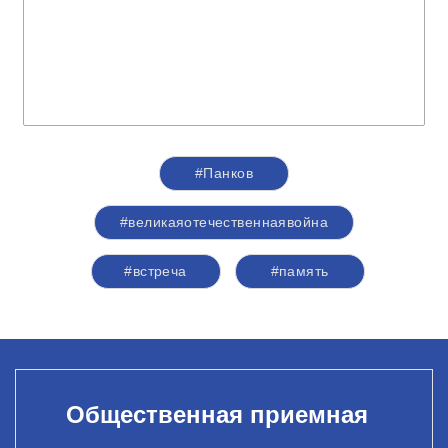
#Панков
#великаяотечественнаявойна
#встреча
#память
Общественная приемная