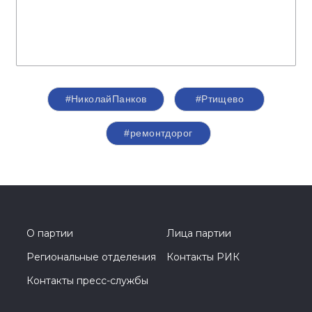
#НиколайПанков
#Ртищево
#ремонтдорог
О партии
Лица партии
Региональные отделения
Контакты РИК
Контакты пресс-службы