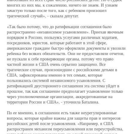
многих из них мы, к сожалению, ничего не знаем. И узнаем
зачастую только после того, как с ребенком произошел
трагический случай», - сказала депутат.
«Так было потому, что до ратификации соглашения было
распространено «независимое усыновление». Приехав явочным
порядком в Россию, пользуясь услугами различных ходатаев,
посредников, юристов, которые работают в этой сфере,
американские граждане быстро оформляли документы и увозили
ребенка без всяких обязательств. Они не предоставляли отчетов,
не пускали к себе проверяющие органы, потому что право
частной жизни в США очень серьезно защищено. Все
трагические случаи, произошедшие с российскими детьми в
США, зафиксированы именно в тех семьях, которые
пользовались системой независимого усыновления. С
ратификацией двустороннего соглашения эта система уйдет в
прошлое, так как соглашение предполагает усыновление только
через уполномоченные организации, аккредитованные на
территории России и США», - уточнила Баталина.
По ее мнению, в соглашении есть также неурегулированные
вопросы, которые крайне важны для защиты прав и интересов
российских детей после усыновления. «Например, в США
распространен механизм переусыновления или переустройства,