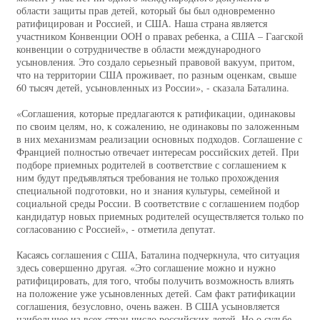
области защиты прав детей, который бы был одновременно
ратифицирован и Россией, и США. Наша страна является
участником Конвенции ООН о правах ребенка, а США – Гаагской
конвенции о сотрудничестве в области международного
усыновления. Это создало серьезный правовой вакуум, притом,
что на территории США проживает, по разным оценкам, свыше
60 тысяч детей, усыновленных из России», - сказала Баталина.
«Соглашения, которые предлагаются к ратификации, одинаковы
по своим целям, но, к сожалению, не одинаковы по заложенным
в них механизмам реализации основных подходов. Соглашение с
Францией полностью отвечает интересам российских детей. При
подборе приемных родителей в соответствие с соглашением к
ним будут предъявляться требования не только прохождения
специальной подготовки, но и знания культуры, семейной и
социальной среды России. В соответствие с соглашением подбор
кандидатур новых приемных родителей осуществляется только по
согласованию с Россией», - отметила депутат.
Касаясь соглашения с США, Баталина подчеркнула, что ситуация
здесь совершенно другая. «Это соглашение можно и нужно
ратифицировать, для того, чтобы получить возможность влиять
на положение уже усыновленных детей. Сам факт ратификации
соглашения, безусловно, очень важен. В США усыновляется
наибольшее из всех стран число российских детей. Но о судьбе