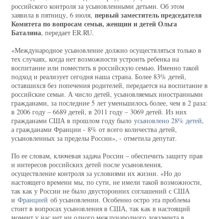
российского контроля за усыновленными детьми. Об этом
первый заместитель председателя
заявила в пятницу, 6 июля,
Комитета по вопросам семьи, женщин и детей Ольга
Баталина
, передает ER.RU.
«Международное усыновление должно осуществляться только в
тех случаях, когда нет возможности устроить ребенка на
воспитание или поместить в российскую семью. Именно такой
подход и реализует сегодня наша страна. Более 83% детей,
оставшихся без попечения родителей, передается на воспитание в
российские семьи. А число детей, усыновляемых иностранными
гражданами, за последние 5 лет уменьшилось более, чем в 2 раза:
в 2006 году – 6689 детей, в 2011 году – 3069 детей. Из них
гражданами США в прошлом году было
усыновлено 28% детей
,
а гражданами Франции - 8% от всего количества детей,
усыновленных за пределы России», - отметила депутат.
По ее словам, ключевая задача России – обеспечить защиту прав
и интересов российских детей после усыновления,
осуществление контроля за условиями их жизни. «Но до
настоящего времени мы, по сути, не имели такой возможности,
так как у России не было двусторонних соглашений с США
и
Францией
об усыновлении. Особенно остро эта проблема
стоит в вопросах усыновления в США, так как в настоящий
момент у нас нет ни одного международного документа в