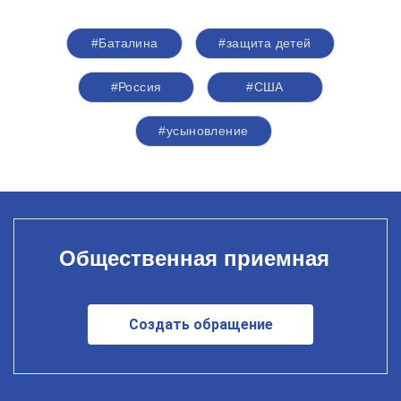
#Баталина
#защита детей
#Россия
#США
#усыновление
Общественная приемная
Создать обращение