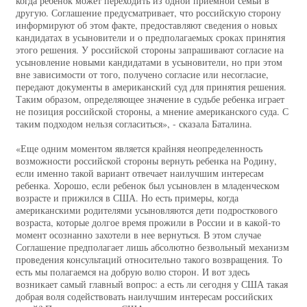
когда ребенок может переходить из одной приемной семьи в
другую. Соглашение предусматривает, что российскую сторону
информируют об этом факте, предоставляют сведения о новых
кандидатах в усыновители и о предполагаемых сроках принятия
этого решения. У российской стороны запрашивают согласие на
усыновление новыми кандидатами в усыновители, но при этом
вне зависимости от того, получено согласие или несогласие,
передают документы в американский суд для принятия решения.
Таким образом, определяющее значение в судьбе ребенка играет
не позиция российской стороны, а мнение американского суда. С
таким подходом нельзя согласиться», - сказала Баталина.
«Еще одним моментом является крайняя неопределенность
возможности российской стороны вернуть ребенка на Родину,
если именно такой вариант отвечает наилучшим интересам
ребенка. Хорошо, если ребенок был усыновлен в младенческом
возрасте и прижился в США. Но есть примеры, когда
американскими родителями усыновляются дети подросткового
возраста, которые долгое время прожили в России и в какой-то
момент осознанно захотели в нее вернуться. В этом случае
Соглашение предполагает лишь абсолютно безвольный механизм
проведения консультаций относительно такого возвращения. То
есть мы полагаемся на добрую волю сторон. И вот здесь
возникает самый главный вопрос: а есть ли сегодня у США такая
добрая воля содействовать наилучшим интересам российских