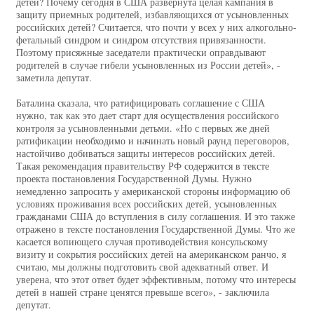
детей? Почему сегодня в США развернута целая кампания в
защиту приемных родителей, избавляющихся от усыновленных
российских детей? Считается, что почти у всех у них алкогольно-
фетальный синдром и синдром отсутствия привязанности.
Поэтому присяжные заседатели практически оправдывают
родителей в случае гибели усыновленных из России детей», -
заметила депутат.
Баталина сказала, что ратифицировать соглашение с США
нужно, так как это дает старт для осуществления российского
контроля за усыновленными детьми. «Но с первых же дней
ратификации необходимо и начинать новый раунд переговоров,
настойчиво добиваться защиты интересов российских детей.
Такая рекомендация правительству РФ содержится в тексте
проекта постановления Государственной Думы. Нужно
немедленно запросить у американской стороны информацию об
условиях проживания всех российских детей, усыновленных
гражданами США до вступления в силу соглашения. И это также
отражено в тексте постановления Государственной Думы. Что же
касается вопиющего случая противодействия консульскому
визиту и сокрытия российских детей на американском ранчо, я
считаю, мы должны подготовить свой адекватный ответ. И
уверена, что этот ответ будет эффективным, потому что интересы
детей в нашей стране ценятся превыше всего», - заключила
депутат.