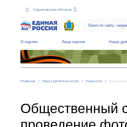
Саратовская область
О партии
Лица партии
Наша дея
Местные общественные приемные Партии
Руководитель Региональной обще
Народная программа «Единой России»
Главная
Наша Деятельность
Новости
Обществе
Общественный с
проведение фот