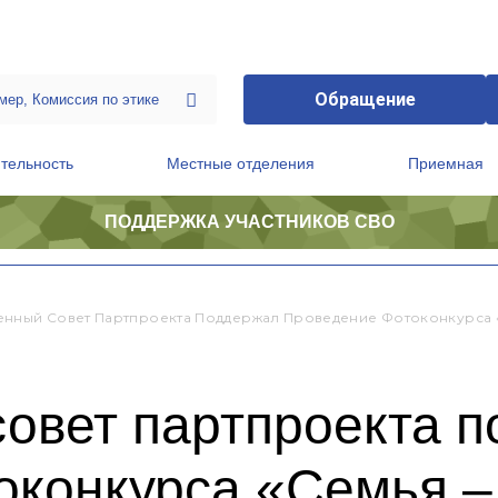
Обращение
тельность
Местные отделения
Приемная
ПОДДЕРЖКА УЧАСТНИКОВ СВО
ственной приемной Председателя Партии
Президиум регионального политического совета
нный Совет Партпроекта Поддержал Проведение Фотоконкурса «
овет партпроекта 
оконкурса «Семья –