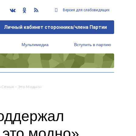
Версия для слабовидящих
Личный кабинет сторонника/члена Партии
Мультимедиа
Вступить в партию
Региональный исполнительный комитет
Семья – Это Модно»
поддержал
 это модно»