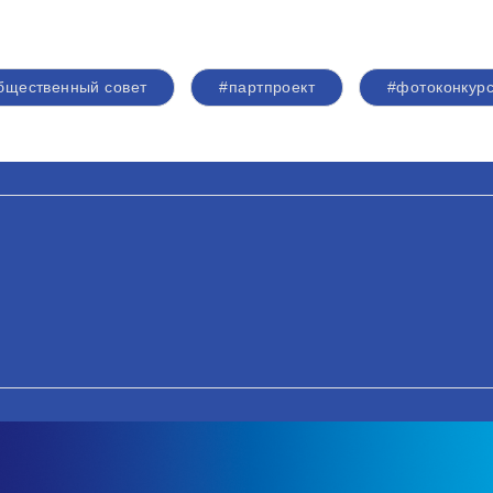
бщественный совет
#партпроект
#фотоконкур