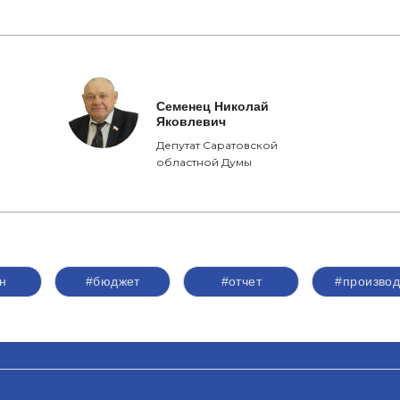
Семенец Николай
Яковлевич
Депутат Саратовской
областной Думы
н
#бюджет
#отчет
#производ