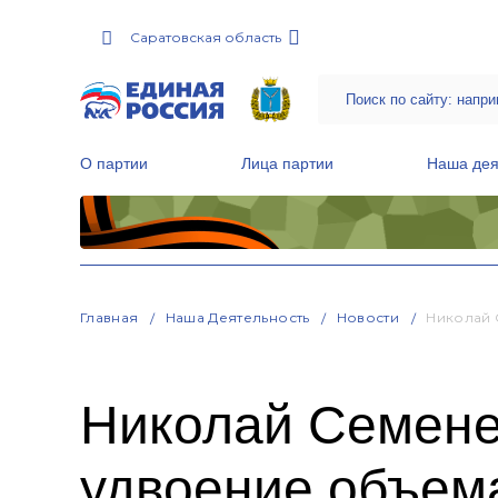
Саратовская область
О партии
Лица партии
Наша дея
Местные общественные приемные Партии
Руководитель Региональной обще
Народная программа «Единой России»
Главная
Наша Деятельность
Новости
Николай 
Николай Семене
удвоение объем