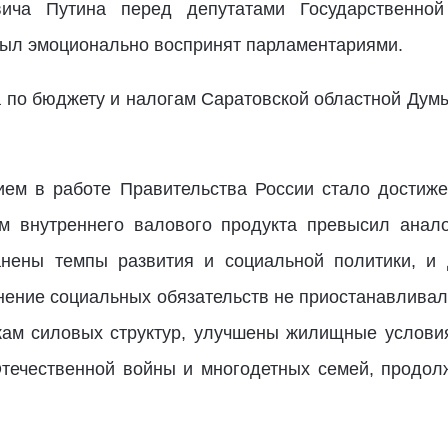
ича Путина перед депутатами Государственно
был эмоционально воспринят парламентариями.
а по бюджету и налогам Саратовской областной Дум
ием в работе Правительства России стало достиже
ем внутреннего валового продукта превысил анало
анены темпы развития и социальной политики, и
нение социальных обязательств не приостанавлива
кам силовых структур, улучшены жилищные условия
Отечественной войны и многодетных семей, продо