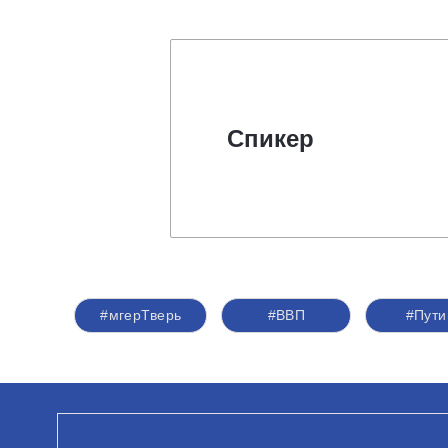
Спикер
#мгерТверь
#ВВП
#Пути