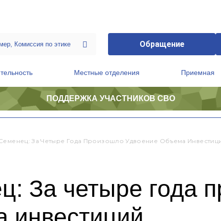
Обращение
тельность
Местные отделения
Приемная
ПОДДЕРЖКА УЧАСТНИКОВ СВО
ственной приемной Председателя Партии
Президиум регионального политического совета
Семенец: За Четыре Года Произошло Удвоение Объема Инвестиц
ц: За четыре года 
а инвестиций