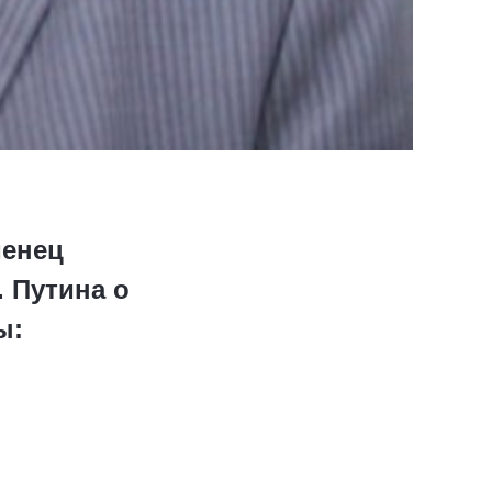
менец
 Путина о
ы: