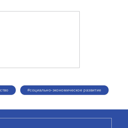
ство
#социально-экономическое развитие