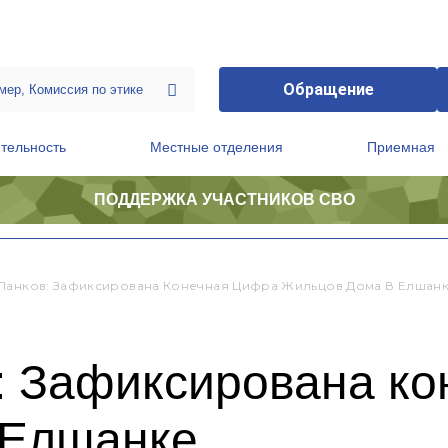
Обращение
тельность
Местные отделения
Приемная
ПОДДЕРЖКА УЧАСТНИКОВ СВО
ственной приемной Председателя Партии
Президиум регионального политического совета
Панков: Зафиксирована Конечная Цифра Жильцов Дома В Елшан
: Зафиксирована ко
 Елшанке