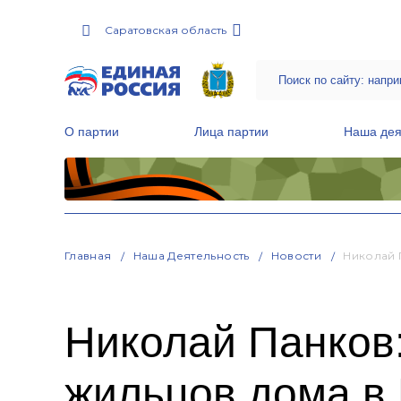
Саратовская область
О партии
Лица партии
Наша дея
Местные общественные приемные Партии
Руководитель Региональной обще
Народная программа «Единой России»
Главная
Наша Деятельность
Новости
Николай 
Николай Панков
жильцов дома в