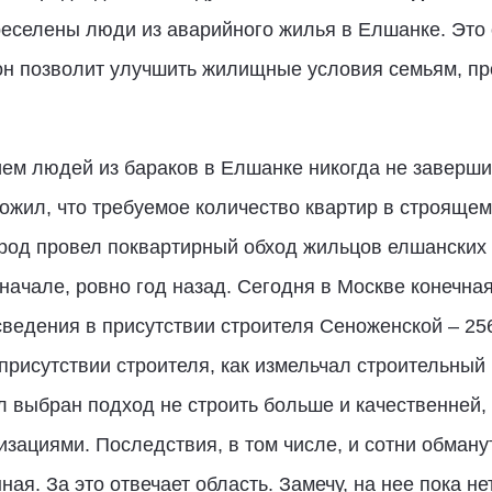
ереселены люди из аварийного жилья в Елшанке. Это
он позволит улучшить жилищные условия семьям, п
ем людей из бараков в Елшанке никогда не завершит
ожил, что требуемое количество квартир в строяще
город провел поквартирный обход жильцов елшанских 
начале, ровно год назад. Сегодня в Москве конечн
ведения в присутствии строителя Сеноженской – 256
присутствии строителя, как измельчал строительный 
л выбран подход не строить больше и качественней, 
ациями. Последствия, в том числе, и сотни обману
ая. За это отвечает область. Замечу, на нее пока н