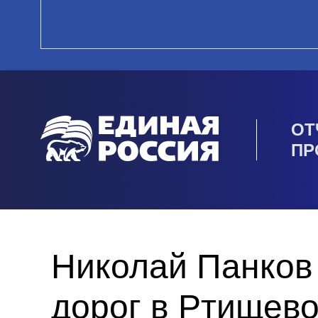
ОТ
ПР
Николай Панков
дорог в Ртищев