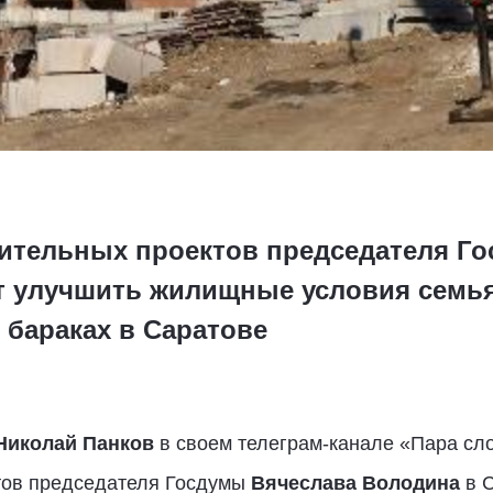
рительных проектов председателя Г
ит улучшить жилищные условия сем
 бараках в Саратове
Николай Панков
в своем телеграм-канале «Пара сло
тов председателя Госдумы
Вячеслава Володина
в С