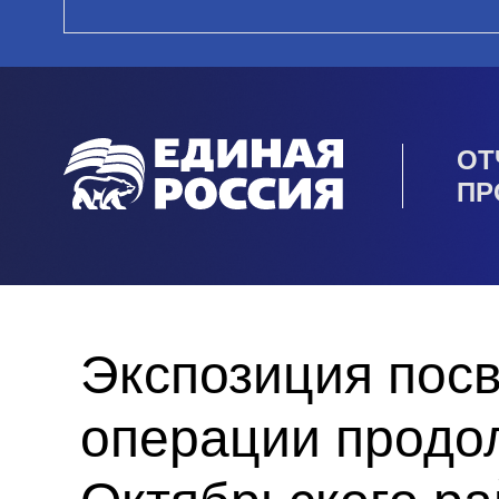
ОТ
ПР
Экспозиция пос
операции продо