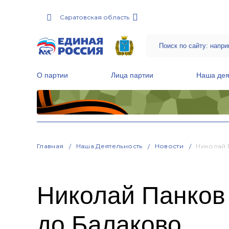
Саратовская область
О партии
Лица партии
Наша дея
Местные общественные приемные Партии
Руководитель Региональной обще
Народная программа «Единой России»
Главная
Наша Деятельность
Новости
Николай 
Николай Панков 
до Балаково