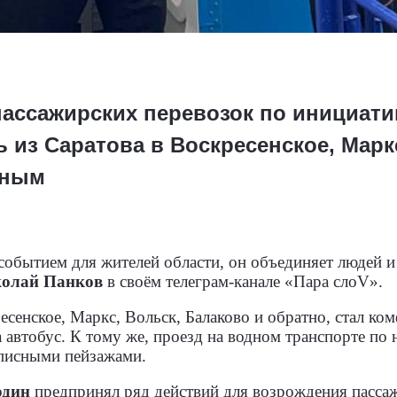
ассажирских перевозок по инициати
 из Саратова в Воскресенское, Марк
пным
событием для жителей области, он объединяет людей и
олай Панков
в своём телеграм-канале «Пара слоV».
есенское, Маркс, Вольск, Балаково и обратно, стал к
 автобус. К тому же, проезд на водном транспорте по 
писными пейзажами.
один
предпринял ряд действий для возрождения пассаж