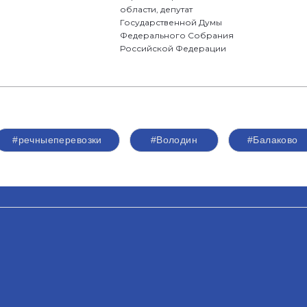
области, депутат
Государственной Думы
Федерального Собрания
Российской Федерации
#речныеперевозки
#Володин
#Балаково