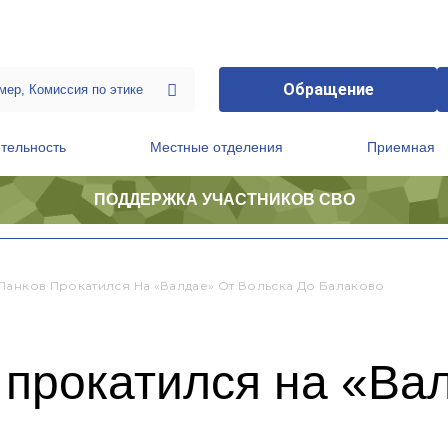
Обращение
тельность
Местные отделения
Приемная
ПОДДЕРЖКА УЧАСТНИКОВ СВО
ственной приемной Председателя Партии
Президиум регионального политического совета
Панков Прокатился На «Валдае» От Вольска До Балаково
прокатился на «Вал