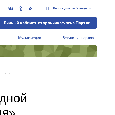
Версия для слабовидящих
Личный кабинет сторонника/члена Партии
Мультимедиа
Вступить в партию
Региональный исполнительный комитет
оссия»
едной
ия»