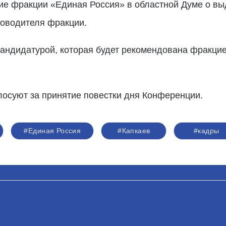
е фракции «Единая Россия» в областной Думе о в
ководителя фракции.
кандидатурой, которая будет рекомендована фракци
лосуют за принятие повестки дня Конференции.
#Единая Россия
#Капкаев
#кадры