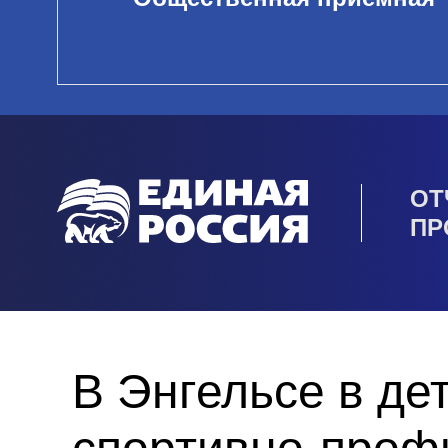
ОТ
ПР
В Энгельсе в де