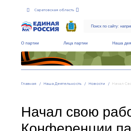
Саратовская область
О партии
Лица партии
Наша дея
Местные общественные приемные Партии
Руководитель Региональной обще
Народная программа «Единой России»
Главная
Наша Деятельность
Новости
Начал Св
Начал свою рабо
Конференции па