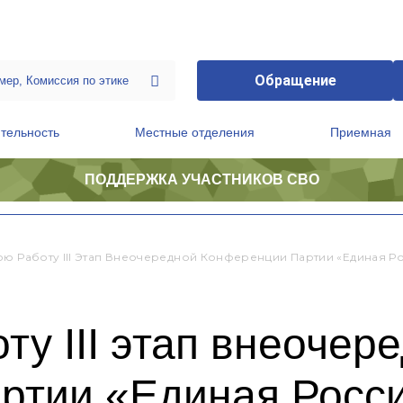
Обращение
тельность
Местные отделения
Приемная
ПОДДЕРЖКА УЧАСТНИКОВ СВО
ственной приемной Председателя Партии
Президиум регионального политического совета
ою Работу III Этап Внеочередной Конференции Партии «Единая Р
ту III этап внеочер
ртии «Единая Росс