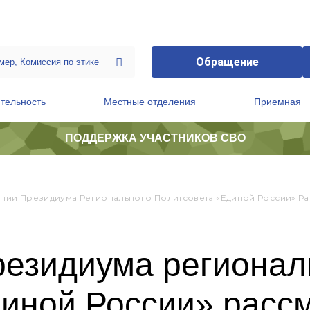
Обращение
тельность
Местные отделения
Приемная
ПОДДЕРЖКА УЧАСТНИКОВ СВО
ственной приемной Председателя Партии
Президиум регионального политического совета
ании Президиума Регионального Политсовета «Единой России» Р
резидиума регионал
диной России» расс