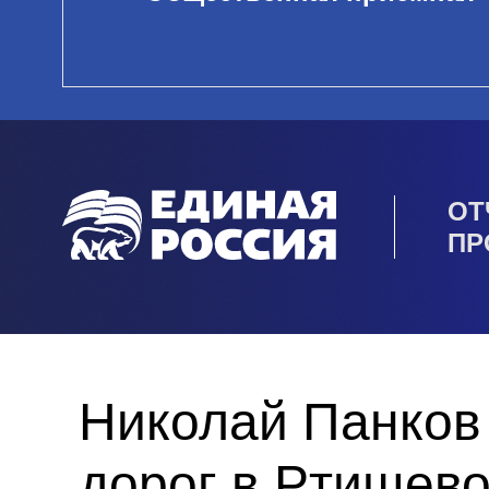
ОТ
ПР
Николай Панков
дорог в Ртищев