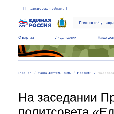
Саратовская область
О партии
Лица партии
Наша дея
Местные общественные приемные Партии
Руководитель Региональной обще
Народная программа «Единой России»
Главная
Наша Деятельность
Новости
На Засед
На заседании П
политсовета «Е