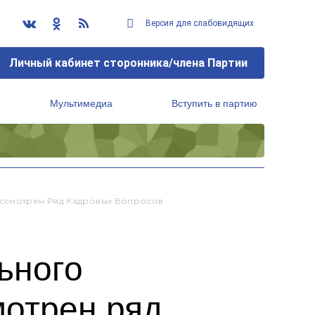
Версия для слабовидящих
Личный кабинет сторонника/члена Партии
Мультимедиа
Вступить в партию
Региональный исполнительный комитет
ассмотрен Ряд Кадровых Вопросов
ьного
мотрен ряд