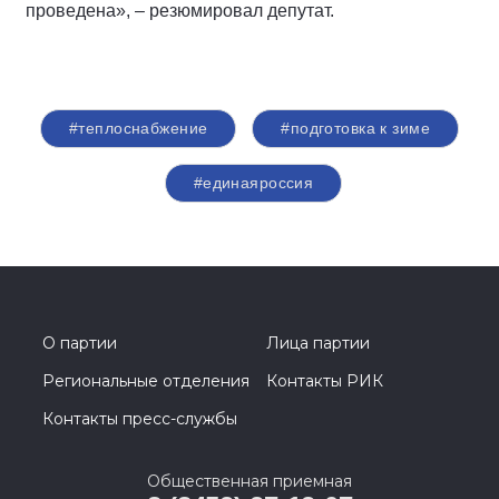
проведена», – резюмировал депутат.
#теплоснабжение
#подготовка к зиме
#единаяроссия
О партии
Лица партии
Региональные отделения
Контакты РИК
Контакты пресс-службы
Общественная приемная