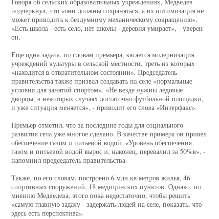
Говоря об сельских образовательных учреждениях, Медведев
подчеркнул, что «они должны сохраняться, а их оптимизация не
может приводить к бездумному механическому сокращению».
«Есть школа - есть село, нет школы - деревня умирает», - уверен
он.
Еще одна задача, по словам премьера, касается модернизация
учреждений культуры в сельской местности, треть из которых
«находится в отвратительном состоянии». Председатель
правительства также призвал создавать на селе «нормальные
условия для занятий спортом». «Не везде нужны ледовые
дворцы, в некоторых случаях достаточно футбольной площадки,
и уже ситуация меняется», - приводит его слова «Интерфакс».
Премьер отметил, что за последние годы для социального
развития села уже многое сделано. В качестве примера он привел
обеспечение газом и питьевой водой. «Уровень обеспечения
газом и питьевой водой вырос и, наконец, перевалил за 50%в», -
напомнил председатель правительства.
Также, по его словам, построено 6 млн кв метров жилья, 46
спортивных сооружений, 18 медицинских пунктов. Однако, по
мнению Медведева, этого пока недостаточно, чтобы решить
«самую главную задачу - задержать людей на селе, показать, что
здесь есть перспектива».