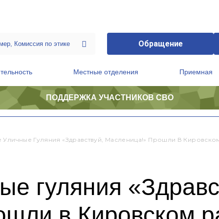
Обращение
тельность
Местные отделения
Приемная
ПОДДЕРЖКА УЧАСТНИКОВ СВО
ственной приемной Председателя Партии
Президиум регионального политического совета
 Уличные Гуляния «Здравствуй, Масленица!» Прошли В Кировско
ые гуляния «Здравс
ошли в Кировском р