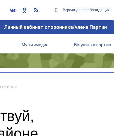
Версия для слабовидящих
Личный кабинет сторонника/члена Партии
Мультимедиа
Вступить в партию
Региональный исполнительный комитет
м Районе
твуй,
айоне