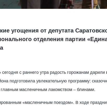
кие угощения от депутата Саратовск
ионального отделения партии «Един
а
 сегодня с раннего утра радость горожанам дарили
йона подготовила увлекательную программу: сказоч
о, главным масленичным лакомством – блинами.
ированным «масленичным поездом». В ходе праздни