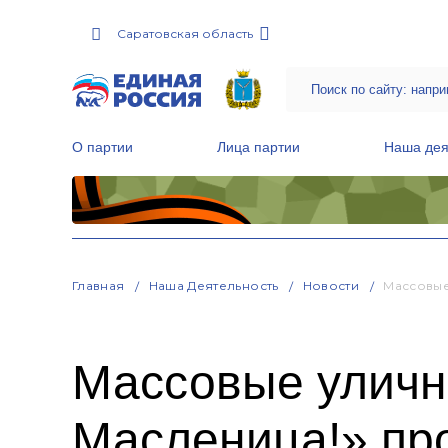
Саратовская область
О партии
Лица партии
Наша дея
Местные общественные приемные Партии
Руководитель Региональной обще
Народная программа «Единой России»
Главная
Наша Деятельность
Новости
Массовые
Массовые уличн
Масленица!» пр