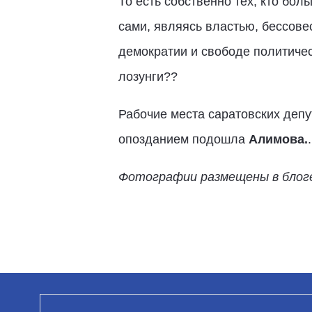
То есть собственно тех, кто бол
сами, являясь властью, бессовес
демократии и свободе политиче
лозунги??
Рабочие места саратовских деп
опозданием подошла
Алимова.
.
Фотографии размещены в блоге htt