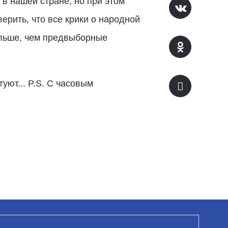
 в нашей стране, но при этом
ерить, что все крики о народной
ольше, чем предвыборные
уют... P.S. С часовым