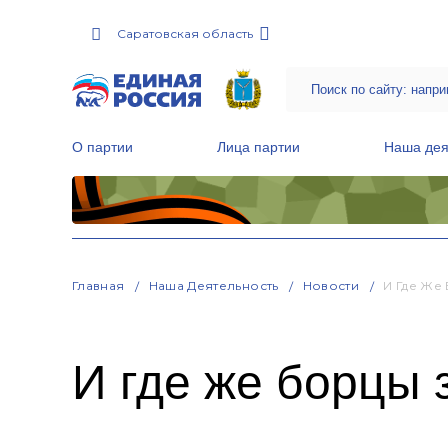
Саратовская область
О партии
Лица партии
Наша дея
Местные общественные приемные Партии
Руководитель Региональной обще
Народная программа «Единой России»
Главная
Наша Деятельность
Новости
И Где Же
И где же борцы