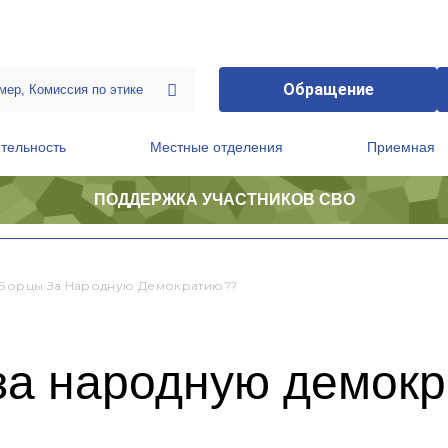
Обращение
тельность
Местные отделения
Приемная
ПОДДЕРЖКА УЧАСТНИКОВ СВО
ственной приемной Председателя Партии
Президиум регионального политического совета
 Борцы За Народную Демократию??
 за народную демок