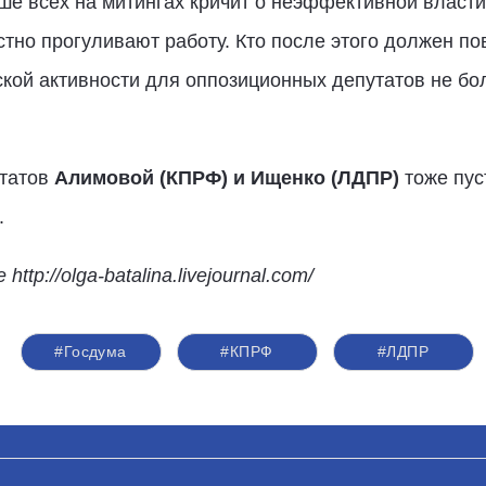
ьше всех на митингах кричит о неэффективной власти
тно прогуливают работу. Кто после этого должен пов
ской активности для оппозиционных депутатов не б
утатов
Алимовой (КПРФ) и Ищенко (ЛДПР)
тоже пуст
.
p://olga-batalina.livejournal.com/
#Госдума
#КПРФ
#ЛДПР