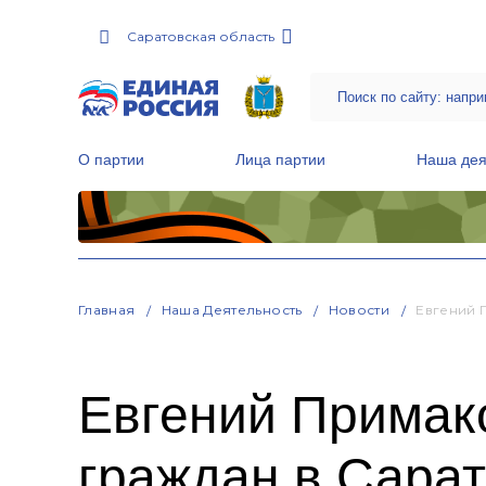
Саратовская область
О партии
Лица партии
Наша дея
Местные общественные приемные Партии
Руководитель Региональной обще
Народная программа «Единой России»
Главная
Наша Деятельность
Новости
Евгений 
Евгений Примак
граждан в Сара