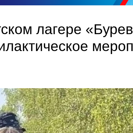
тском лагере «Буре
илактическое меро