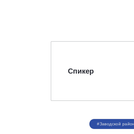
Спикер
#Заводской райо