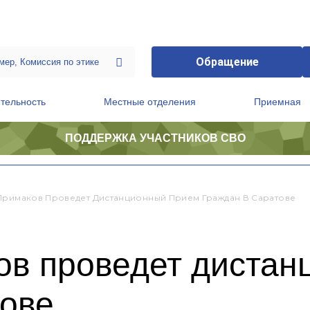
Обращение
тельность
Местные отделения
Приемная
ПОДДЕРЖКА УЧАСТНИКОВ СВО
ственной приемной Председателя Партии
Президиум регионального политического совета
Примаков Проведет Дистанционный Прием Граждан В Саратове
ов проведет дистан
тове