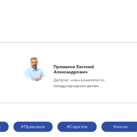
Примаков Евгений
Александрович
Депутат, член комитета по
международным делам
н
#Примаков
#Саратов
#анонс