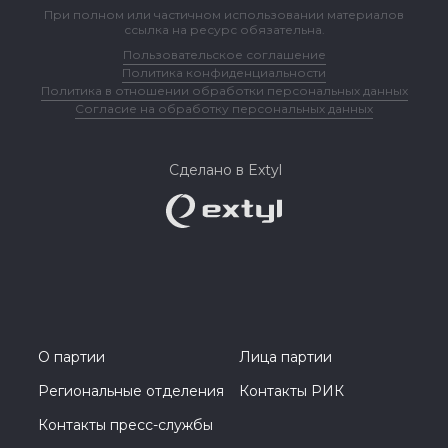
При полном или частичном использовании материалов
ссылка на ресурс обязательна.
Пользовательское соглашение
Политика конфиденциальности
Политика в отношении обработки персональных данных
Согласие на обработку персональных данных
Сделано в Extyl
О партии
Лица партии
Региональные отделения
Контакты РИК
Контакты пресс-службы