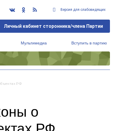
Версия для слабовидящих
Личный кабинет сторонника/члена Партии
Мультимедиа
Вступить в партию
Региональный исполнительный комитет
убъектах РФ
коны о
ектах РФ