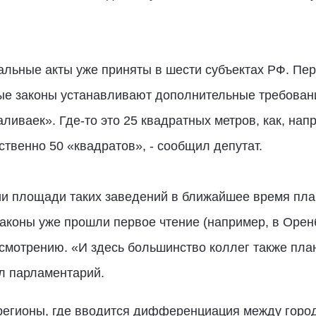
альные акты уже приняты в шести субъектах РФ. Пе
ые законы устанавливают дополнительные требова
иваек». Где-то это 25 квадратных метров, как, напр
твенно 50 «квадратов», - сообщил депутат.
ии площади таких заведений в ближайшее время пла
законы уже прошли первое чтение (например, в Оренб
ассмотрению. «И здесь большинство коллег также пла
ил парламентарий.
ь регионы, где вводится дифференциация между горо