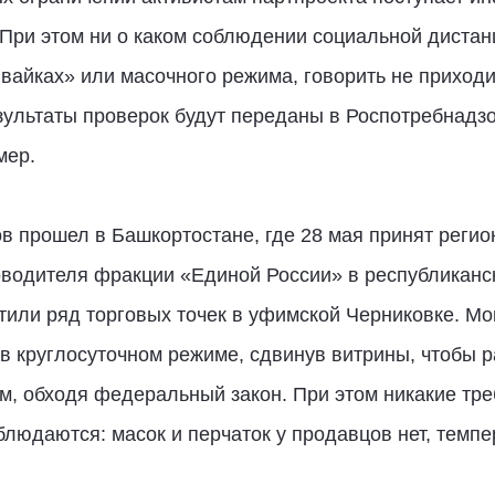
При этом ни о каком соблюдении социальной дистан
ивайках» или масочного режима, говорить не приходи
зультаты проверок будут переданы в Роспотребнадз
мер.
дов прошел в Башкортостане, где 28 мая принят реги
оводителя фракции «Единой России» в республикан
етили ряд торговых точек в уфимской Черниковке. Мо
в круглосуточном режиме, сдвинув витрины, чтобы 
м, обходя федеральный закон. При этом никакие тр
людаются: масок и перчаток у продавцов нет, темпе