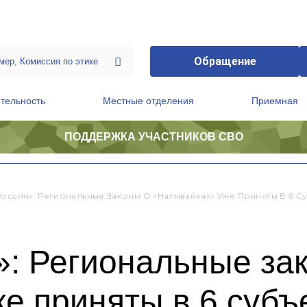
Обращение
тельность
Местные отделения
Приемная
ПОДДЕРЖКА УЧАСТНИКОВ СВО
ственной приемной Председателя Партии
Президиум регионального политического совета
Россия»: Региональные Законы О «наливайках» Уже Приняты В 6 С
»: Региональные за
е приняты в 6 субъ