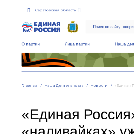
Саратовская область
О партии
Лица партии
Наша дея
Местные общественные приемные Партии
Руководитель Региональной обще
Народная программа «Единой России»
Главная
Наша Деятельность
Новости
«Единая 
«Единая Россия
«наливайках» уж