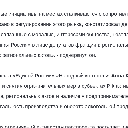
ные инициативы на местах сталкиваются с сопротивл
вано в регулировании этого рынка, констатировал де
, связанные с моралью, интересами общества, безоп
иная Россия» в лице депутатов фракций в региональ
 региональных актов», - подчеркнул он.
оекта «Единой России» «Народный контроль»
Анна 
и снятия ограничительных мер в субъектах РФ акти
а, региональных актов и наличие у предпринимател
альность производства и оборота алкогольной прод
х ограничений активистам партпроекта поступает и