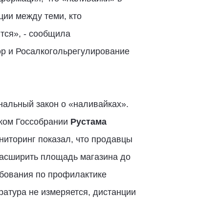
ции между теми, кто
тся», - сообщила
ор и Росалкогольрегулирование
ональный закон о «наливайках».
ском Госсобрании
Рустама
ниторинг показал, что продавцы
расширить площадь магазина до
ебования по профилактике
ратура не измеряется, дистанции