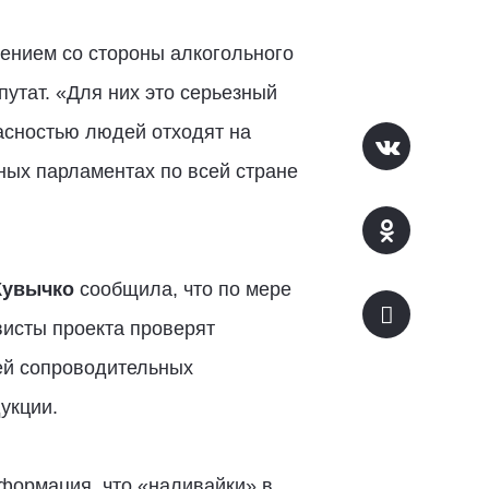
ением со стороны алкогольного
путат. «Для них это серьезный
асностью людей отходят на
ных парламентах по всей стране
Кувычко
сообщила, что по мере
висты проекта проверят
ей сопроводительных
укции.
нформация, что «наливайки» в