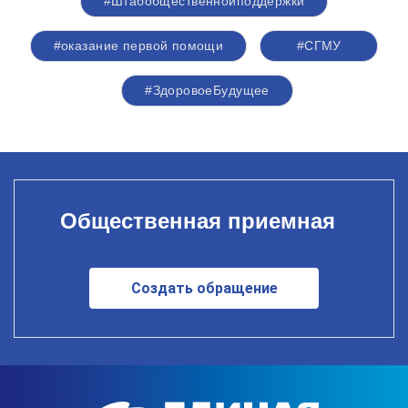
#Штабобщественнойподдержки
#оказание первой помощи
#СГМУ
#ЗдоровоеБудущее
Общественная приемная
Создать обращение