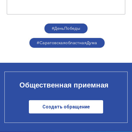
#ДеньПобеды
#СаратовскаяобластнаяДума
Общественная приемная
Создать обращение