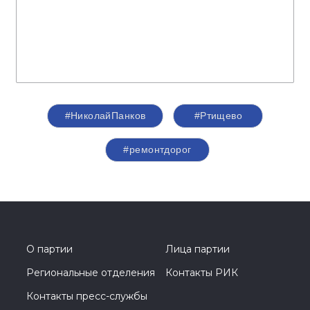
#НиколайПанков
#Ртищево
#ремонтдорог
О партии
Лица партии
Региональные отделения
Контакты РИК
Контакты пресс-службы