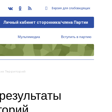
Версия для слабовидящих
Личный кабинет сторонника/члена Партии
Мультимедиа
Вступить в партию
Региональный исполнительный комитет
ких Территорий
результаты
торий