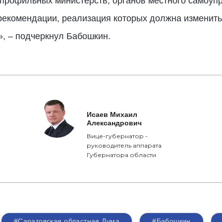
профильных министерств, органов местного самоупр
рекомендации, реализация которых должна изменить
, – подчеркнул Бабошкин.
Исаев Михаил
Александрович
Вице-губернатор -
руководитель аппарата
Губернатора области
#Саратовская областная Дума
#Бабошкин