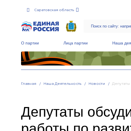
Саратовская область
О партии
Лица партии
Наша дея
Местные общественные приемные Партии
Руководитель Региональной обще
Народная программа «Единой России»
Главная
Наша Деятельность
Новости
Депутаты
Депутаты обсуд
работы по разви