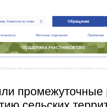
Обращение
тельность
Местные отделения
Приемная
ПОДДЕРЖКА УЧАСТНИКОВ СВО
ственной приемной Председателя Партии
Президиум регионального политического совета
 Обсудили Промежуточные Результаты Работы По Развитию Сельс
или промежуточные 
тию сельских терри