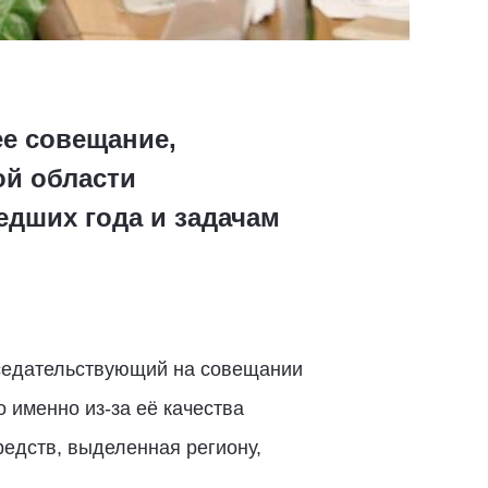
ее совещание,
ой области
едших года и задачам
дседательствующий на совещании
 именно из-за её качества
редств, выделенная региону,