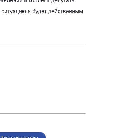
авления и коллеги-депутаты
 ситуацию и будет действенным
#Российскоесело