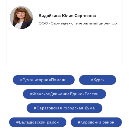
Видяйкина Юлия Сергеевна
ООО «Сармедтех», генеральный директор
#ГуманитарнаяПомощь
#Курск
#ЖенскоеДвижениеЕдинойРоссии
#Саратовская городская Дума
#Балашовский район
#Кировский район