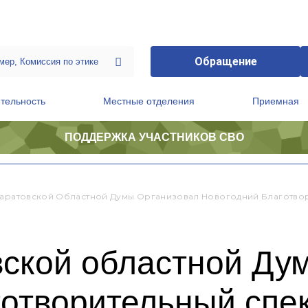
Обращение
тельность
Местные отделения
Приемная
ПОДДЕРЖКА УЧАСТНИКОВ СВО
ственной приемной Председателя Партии
Президиум регионального политического совета
Саратовской Областной Думы Организовал Новогодний Благотвор
вской областной Ду
отворительный спек