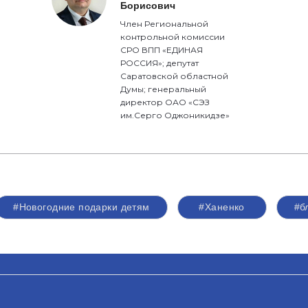
Борисович
Член Региональной
контрольной комиссии
СРО ВПП «ЕДИНАЯ
РОССИЯ»; депутат
Саратовской областной
Думы; генеральный
директор ОАО «СЭЗ
им.Серго Оджоникидзе»
#Новогодние подарки детям
#Ханенко
#б