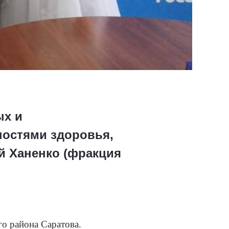
ых и
ностями здоровья,
й Ханенко (фракция
о района Саратова.