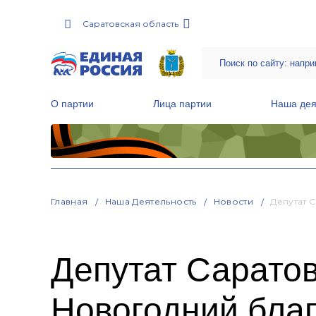
Саратовская область
О партии
Лица партии
Наша дея
Местные общественные приемные Партии
Руководитель Региональной обще
Народная программа «Единой России»
Главная
Наша Деятельность
Новости
Депутат 
Депутат Сарато
Новогодний благ