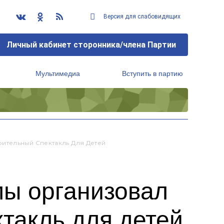
Версия для слабовидящих
Личный кабинет сторонника/члена Партии
Мультимедиа
Вступить в партию
Региональный исполнительный комитет
ительный Спектакль Для Детей
мы организовал
такль для детей