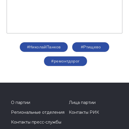
#НиколайПанков
#Ртищево
#ремонтдорог
О партии
Лица партии
Региональные отделения
Контакты РИК
Контакты пресс-службы